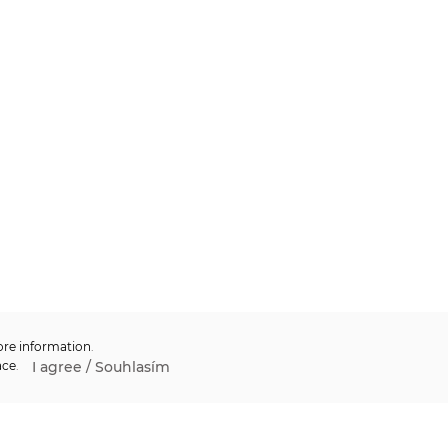
re information
.
I agree / Souhlasím
ace
.