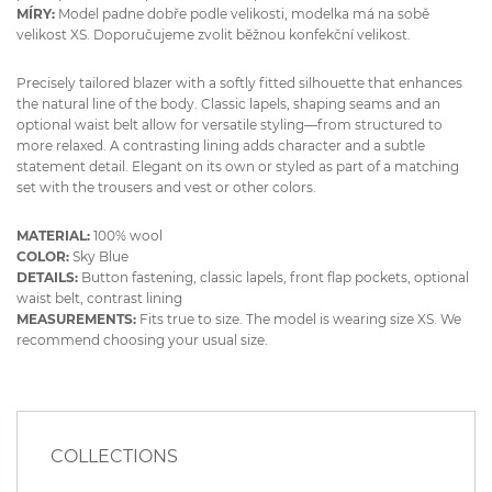
MÍRY:
Model padne dobře podle velikosti, modelka má na sobě
velikost XS. Doporučujeme zvolit běžnou konfekční velikost.
Precisely tailored blazer with a softly fitted silhouette that enhances
the natural line of the body. Classic lapels, shaping seams and an
optional waist belt allow for versatile styling—from structured to
more relaxed. A contrasting lining adds character and a subtle
statement detail. Elegant on its own or styled as part of a matching
set with the trousers and vest or other colors.
MATERIAL:
100% wool
COLOR:
Sky Blue
DETAILS:
Button fastening, classic lapels, front flap pockets, optional
waist belt, contrast lining
MEASUREMENTS:
Fits true to size. The model is wearing size XS. We
recommend choosing your usual size.
COLLECTIONS