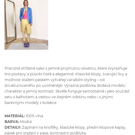
Precizně střižené sako s jemně projmutou siluetou, které zvýrazňuje
linii postavy a působí čistě a elegantně. Klasické klopy, tvarující švy a
možnost stažení páskem vytvářejí variabilní styling – od
strukturovaného po uvolněnější. Výrazná podšívka dodává modelu
charakter a jemný kontrast. Skvěle funguje samostatně i jako součást
setu s kalhotami a vestou ve stejném odstínu nebo i s jinými
barevnými modely z kolekce.
MATERIÁL:
100% vlna
BARVA:
Modrá
DETAILY:
Zapínání na knoflíky, klasické klopy, přední klopové kapsy,
pásek pro stažení v pase, kontrastní podšívka