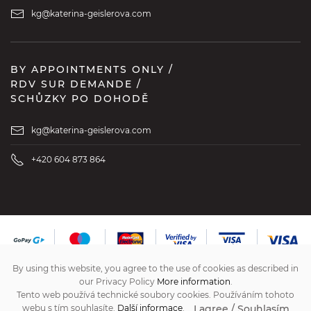
kg@katerina-geislerova.com
BY APPOINTMENTS ONLY /
RDV SUR DEMANDE /
SCHŮZKY PO DOHODĚ
kg@katerina-geislerova.com
+420 604 873 864
By using this website, you agree to the use of cookies as described in
our Privacy Policy
More information
.
Tento web používá technické soubory cookies. Používáním tohoto
I agree / Souhlasím
webu s tím souhlasíte.
Další informace
.