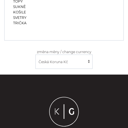
TOPY
SUKNĚ
KOŠILE
SVETRY
TRIČKA
změna měny / change currency