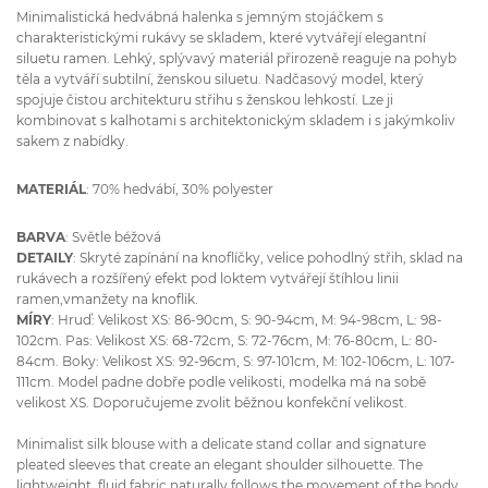
Minimalistická hedvábná halenka s jemným stojáčkem s
charakteristickými rukávy se skladem, které vytvářejí elegantní
siluetu ramen. Lehký, splývavý materiál přirozeně reaguje na pohyb
těla a vytváří subtilní, ženskou siluetu. Nadčasový model, který
spojuje čistou architekturu střihu s ženskou lehkostí. Lze ji
kombinovat s kalhotami s architektonickým skladem i s jakýmkoliv
sakem z nabídky.
MATERIÁL
: 70% hedvábí, 30% polyester
BARVA
: Světle béžová
DETAILY
: Skryté zapínání na knoflíčky, velice pohodlný střih, sklad na
rukávech a rozšířený efekt pod loktem vytvářejí štíhlou linii
ramen,vmanžety na knoflik.
MÍRY
: Hruď: Velikost XS: 86-90cm, S: 90-94cm, M: 94-98cm, L: 98-
102cm. Pas: Velikost XS: 68-72cm, S: 72-76cm, M: 76-80cm, L: 80-
84cm. Boky: Velikost XS: 92-96cm, S: 97-101cm, M: 102-106cm, L: 107-
111cm. Model padne dobře podle velikosti, modelka má na sobě
velikost XS. Doporučujeme zvolit běžnou konfekční velikost.
Minimalist silk blouse with a delicate stand collar and signature
pleated sleeves that create an elegant shoulder silhouette. The
lightweight, fluid fabric naturally follows the movement of the body