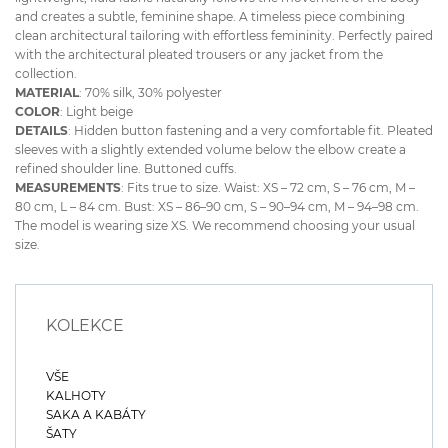
and creates a subtle, feminine shape. A timeless piece combining
clean architectural tailoring with effortless femininity. Perfectly paired
with the architectural pleated trousers or any jacket from the
collection.
MATERIAL
: 70% silk, 30% polyester
COLOR
: Light beige
DETAILS
: Hidden button fastening and a very comfortable fit. Pleated
sleeves with a slightly extended volume below the elbow create a
refined shoulder line. Buttoned cuffs.
MEASUREMENTS
: Fits true to size. Waist: XS – 72 cm, S – 76 cm, M –
80 cm, L – 84 cm. Bust: XS – 86–90 cm, S – 90–94 cm, M – 94–98 cm.
The model is wearing size XS. We recommend choosing your usual
size.
KOLEKCE
VŠE
KALHOTY
SAKA A KABÁTY
ŠATY