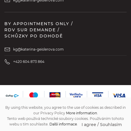
kg@katerina-geislerova.com
BY APPOINTMENTS ONLY /
RDV SUR DEMANDE /
SCHŮZKY PO DOHODĚ
kg@katerina-geislerova.com
+420 604 873 864
By using this website, you agree to the use of cookies as described in
our Privacy Policy
More information
.
Tento web používá technické soubory cookies. Používáním tohoto
I agree / Souhlasím
webu s tím souhlasíte.
Další informace
.
vytvořil
www.pixelhouse.cz