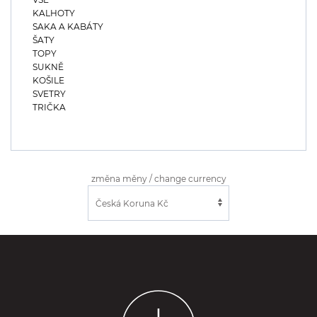
KALHOTY
SAKA A KABÁTY
ŠATY
TOPY
SUKNĚ
KOŠILE
SVETRY
TRIČKA
změna měny / change currency