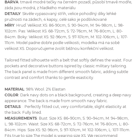
BARVA
: tmavě modré tečky na černém pozadí, působí tmavě modře,
záda jsou modrá, z hladkého materiálu
DETAILY
: Skvěle vypasovaný střih, velice pohodlný díky lehké
pružnosti na zádech, 4 kapsy, celé sako je podšívkované
MÍRY
: Hruď: Velikost XS: 86-90cm, S: 90-94cm, M: 94-98cm, L: 98-
102cm. Pas: Velikost XS: 68-72cm, S: 72-76cm, M: 76-80cm, L: 80-
84cm. Boky: Velikost XS: 92-96cm, S: 97-101cm, M: 102-106cm, L: 107-
111cm. Model padne dobře podle velikosti, modelka má na sobě
velikost XS. Doporučujeme zvolit běžnou konfekční velikost.
Tailored fitted silhouette with a belt that softly defines the waist. Four
pockets and decorative buttons ispired by classic military tailoring.
The back panel is made from different smooth fabric, adding subtle
contrast and comfort thanks to gentle esasticity.
MATERIAL
: 98% Wool. 2% Elastan
COLOR
: Dark navy dots on a black background, creating a deep navy
appearance. The back is made from smooth navy fabric.
DETAILS
: : Perfectly fitted cut, very comfortable, slight elasticity at
the back. Fully lined.
MEASUREMENTS
: Bust: Size XS: 86–90cm, S: 90–94cm, M: 94–98cm,
L: 98-102cm. Waist: Size XS: 68-72cm, S: 72-76cm, M: 76-80cm, L: 80-
84cm. Hips: Size XS: 92-96cm, S: 97-101cm, M: 102-106cm, L: 107-111cm.
Fits true to size.The model is wearing size XS. We recommend